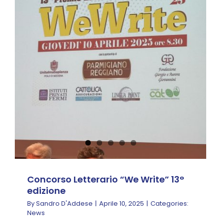
Concorso Letterario
“We Write” 13° edizione
News
Concorso Letterario “We Write” 13°
edizione
By
Sandro D'Addese
|
Aprile 10, 2025
|
Categories:
News