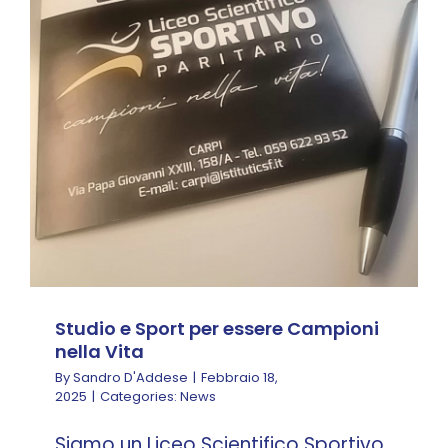
Studio e Sport per
essere Campioni nella
Vita
News
Studio e Sport per essere Campioni
nella Vita
By
Sandro D'Addese
|
Febbraio 18,
2025
|
Categories:
News
Siamo un Liceo Scientifico Sportivo