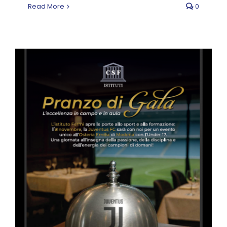
Read More
0
La Juventus under 17
nostra ospite al Pranzo
di Gala
News