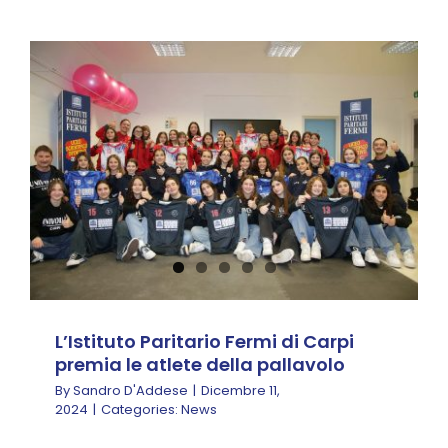
L’Istituto Paritario
Fermi di Carpi premia
le atlete della
pallavolo
News
L’Istituto Paritario Fermi di Carpi
premia le atlete della pallavolo
By
Sandro D'Addese
|
Dicembre 11,
2024
|
Categories:
News