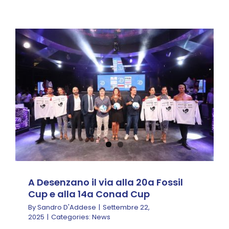
A Desenzano il via alla
20a Fossil Cup e alla
14a Conad Cup
News
A Desenzano il via alla 20a Fossil
Cup e alla 14a Conad Cup
By
Sandro D'Addese
|
Settembre 22,
2025
|
Categories:
News