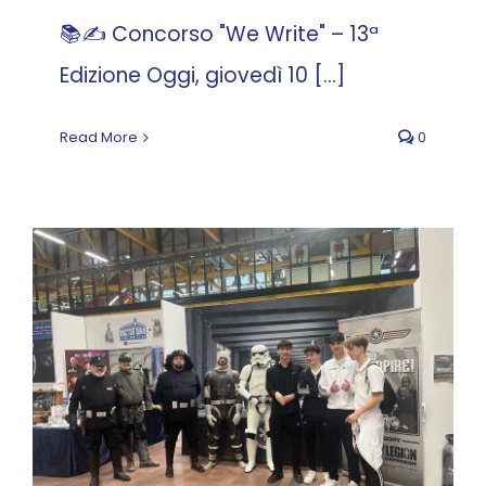
📚✍️ Concorso "We Write" – 13ª
Edizione Oggi, giovedì 10 [...]
Read More
0
Uscita didattica dei
nostri Istituti a “Play” a
Bologna
News