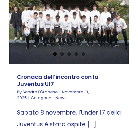
con la Juventus U17
News
LAVORA CON NOI
CONTATTI
Cronaca dell’incontro con la
Juventus U17
By
Sandro D'Addese
|
Novembre 13,
2025
|
Categories:
News
Sabato 8 novembre, l’Under 17 della
Juventus è stata ospite [...]