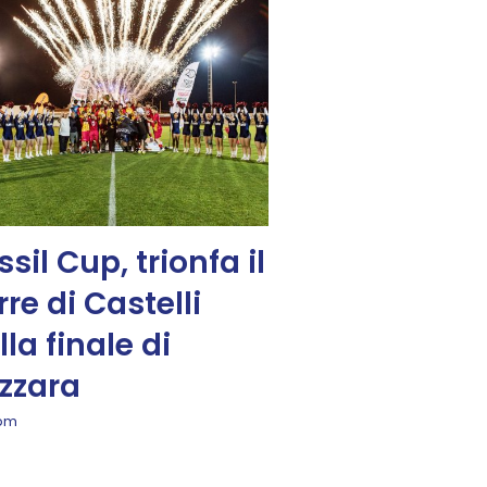
ssil Cup, trionfa il
rre di Castelli
lla finale di
zzara
 pm