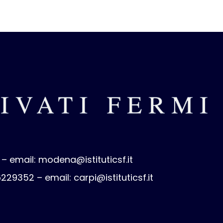
 – email:
modena@istituticsf.it
 6229352 – email:
carpi@istituticsf.it