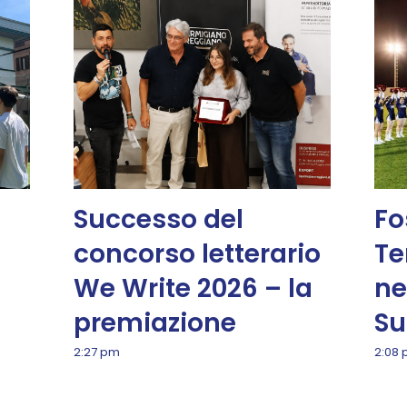
Successo del
Fo
concorso letterario
Te
We Write 2026 – la
ne
premiazione
Su
2:27 pm
2:08