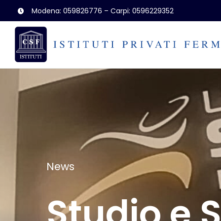
Salta
Modena: 059826776 – Carpi: 0596229352
al
contenuto
News
Studio e 