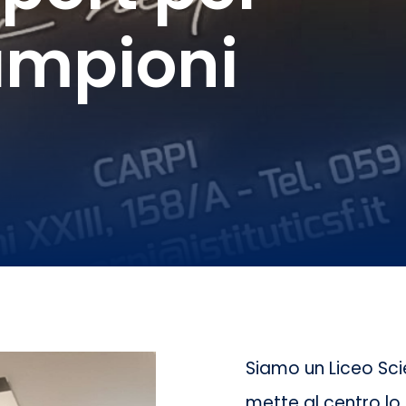
ampioni
Siamo un Liceo Scie
mette al centro l