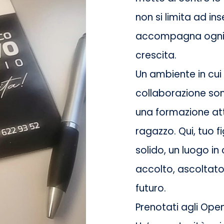
non si limita ad i
accompagna ogni s
crescita.
Un ambiente in cui i
collaborazione so
una formazione att
ragazzo. Qui, tuo f
solido, un luogo in 
accolto, ascoltato,
futuro.
Prenotati agli Open 