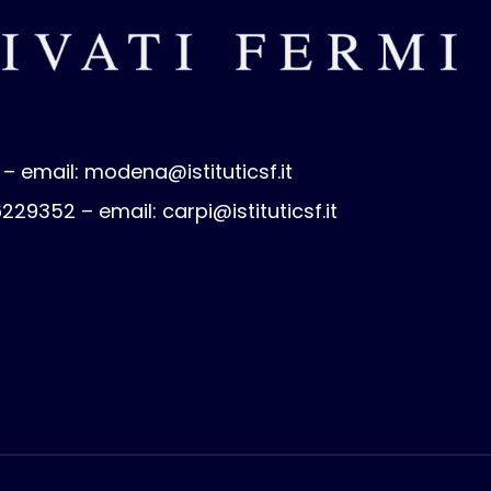
 – email:
modena@istituticsf.it
 6229352 – email:
carpi@istituticsf.it