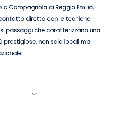
o a Campagnola di Reggio Emilia,
ontatto diretto con le tecniche
ersi passaggi che caratterizzano una
iù prestigiose, non solo locali ma
zionale.
Tweet this
Email this