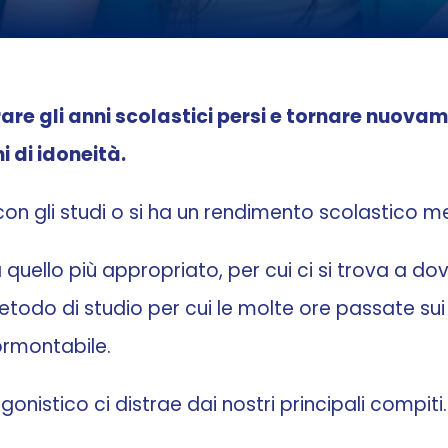
erare gli anni scolastici persi e tornare nuova
i di idoneità.
o con gli studi o si ha un rendimento scolastico m
a quello più appropriato, per cui ci si trova a d
odo di studio per cui le molte ore passate sui b
ormontabile.
gonistico ci distrae dai nostri principali compiti.