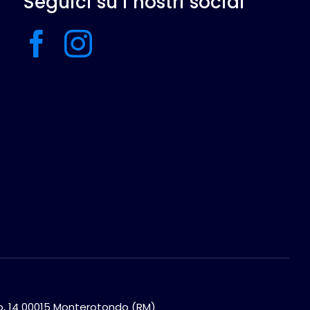
Seguici su i nostri social
aro, 14 00015 Monterotondo (RM)