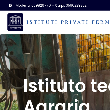
Salta
Modena: 059826776 – Carpi: 0596229352
al
contenuto
Istituto t
Agraria,