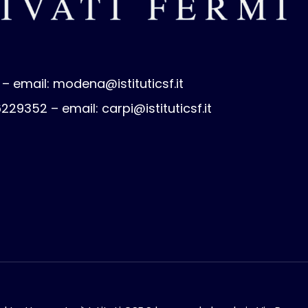
 – email:
modena@istituticsf.it
 6229352 – email:
carpi@istituticsf.it