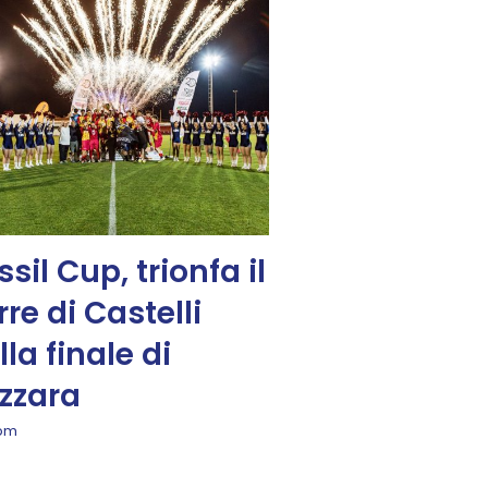
ssil Cup, trionfa il
rre di Castelli
lla finale di
zzara
 pm