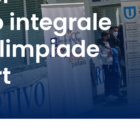
 integrale
Olimpiade
t