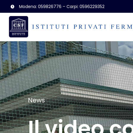
Salta
Modena: 059826776 – Carpi: 0596229352
al
contenuto
News
Il video co