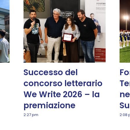
Successo del
Fo
concorso letterario
Te
We Write 2026 – la
ne
premiazione
Su
2:27 pm
2:08