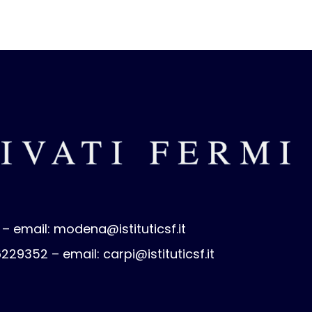
 – email:
modena@istituticsf.it
 6229352 – email:
carpi@istituticsf.it