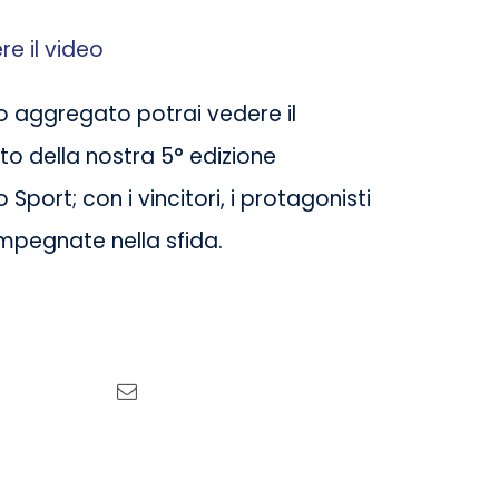
re il video
eo aggregato potrai vedere il
o della nostra 5° edizione
 Sport; con i vincitori, i protagonisti
impegnate nella sfida.
Tweet this
Email this