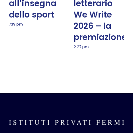
all’insegna
letterario
dello sport
We Write
2026 – la
7:19 pm
premiazione
2:27 pm